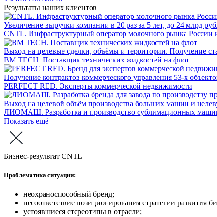
Результаты наших клиентов
Увеличение выручки компании в 20 раз за 5 лет, до 24 млрд ру
CNTL. Инфраструктурный оператор молочного рынка России 
Выход на целевые сделки, объёмы и территории. Получение ст
BM TECH. Поставщик технических жидкостей на флот
Получение контрактов коммерческого управления 53-х объектов
PERFECT RED. Эксперты коммерческой недвижимости
Выход на целевой объём производства больших машин и целеву
ЛИОМАШ. Разработка и производство сублимационных маши
Показать ещё
Бизнес-результат CNTL
Проблематика ситуации:
неохраноспособный бренд;
несоответствие позиционирования стратегии развития би
устоявшиеся стереотипы в отрасли;