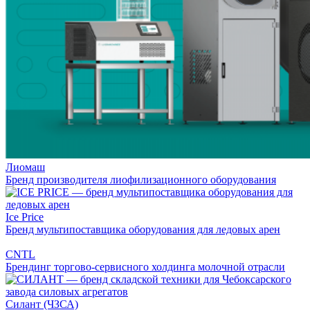
Лиомаш
Бренд производителя лиофилизационного оборудования
Ice Price
Бренд мультипоставщика оборудования для ледовых арен
CNTL
Брендинг торгово-сервисного холдинга молочной отрасли
Силант (ЧЗСА)