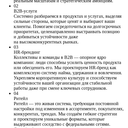
реальным масштабам и стратегическим амбициям.
02
B2B-услуги
Системно разбираемся в продуктах и услугах, выделяя
сильные стороны, которые ценят и выбирают ваши
клиенты. Помогаем сосредоточиться на долгосрочных
приоритетах, целенаправленно выстраивать позицию
и добиваться устойчивости даже
на высококонкурентных рынках.
03
HR-брендинг
Коллективы и команды в В2В — опорное ядро
компании: люди способны усилить ценность продукта
или обесценить его. Мы проектируем HR-бренд как
комплексную систему найма, удержания и вовлечения.
Укрепляем корпоративную культуру и способствуем
устойчивости вашей организации для стабильной
работы даже при смене ключевых сотрудников.
04
Ритейл
Ритейл — это живая система, требующая постоянной
настройки под изменения в ассортименте, покупателях,
конкурентах, трендах. Мы создаём гибкие стратегии
и проектируем уникальные форматы, которые
выдерживают соседство с федеральными сетями.