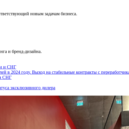
ответствующий новым задачам бизнеса.
нга и бренд-дизайна.
блей в 2024 году. Выход на стабильные контракты с переработчи
и СНГ
атуса эксклюзивного дилера