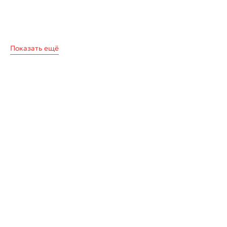
Показать ещё
Результаты
Состав брендбука
от разработки