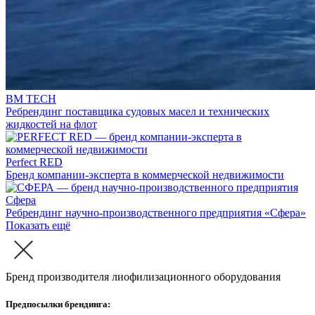
BM TECH
Ребрендинг поставщика судовых масел и технических
жидкостей на флот
Perfect RED
Бренд компании-эксперта в коммерческой недвижимости
Сфера
Ребрендинг научно-производственного предприятия «Сфера»
Показать ещё
Бренд производителя лиофилизационного оборудования
Предпосылки брендинга: