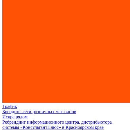
Трафик
Брендинг сети розничных магазинов
Искра рядом
Ребрендинг информационного центра, дистрибьютора
системы «КонсультантПлюс» в Красноярском крае