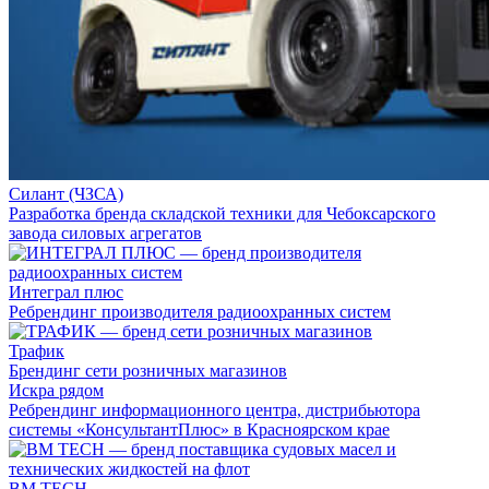
Силант (ЧЗСА)
Разработка бренда складской техники для Чебоксарского
завода силовых агрегатов
Интеграл плюс
Ребрендинг производителя радиоохранных систем
Трафик
Брендинг сети розничных магазинов
Искра рядом
Ребрендинг информационного центра, дистрибьютора
системы «КонсультантПлюс» в Красноярском крае
BM TECH