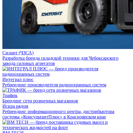
Силант (ЧЗСА)
Разработка бренда складской техники для Чебоксарского
завода силовых агрегатов
Интеграл плюс
Ребрендинг производителя радиоохранных систем
Трафик
Брендинг сети розничных магазинов
Искра рядом
Ребрендинг информационного центра, дистрибьютора
системы «КонсультантПлюс» в Красноярском крае
BM TECH