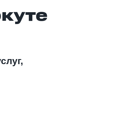
ркуте
слуг,