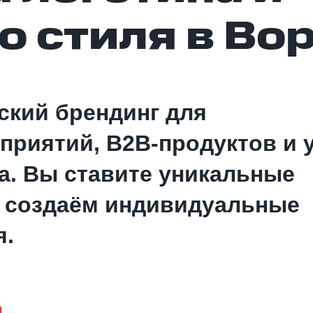
 стиля в Во
ский брендинг для
риятий, В2В-продуктов и у
ла. Вы ставите уникальные
 создаём индивидуальные
я.