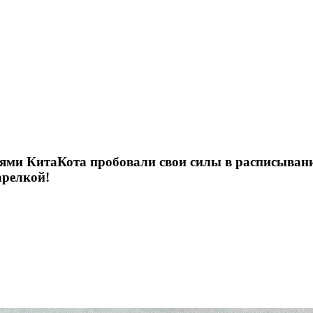
узьями КитаКота пробовали свои силы в расписыва
арелкой!