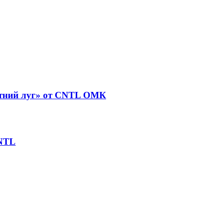
етний луг» от CNTL ОМК
CNTL