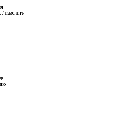
ия
 / изменить
ев
цию